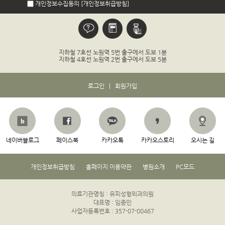
개인정보수집동의 [개인정보취급방침]
지하철 7호선 노원역 5번 출구에서 도보 1분
지하철 4호선 노원역 2번 출구에서 도보 5분
로그인
|
회원가입
네이버블로그
페이스북
카카오톡
카카오스토리
오시는 길
|
|
|
개인정보취급방침
홈페이지 이용약관
병원소개
PC모드
의료기관명칭 : 유피성형외과의원
|
대표명 : 임종민
|
사업자등록번호 :
357-07-00467