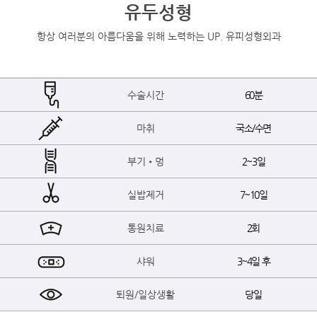
유두성형
항상 여러분의 아름다움을 위해 노력하는 UP. 유피성형외과
수술시간
60분
마취
국소/수면
부기•멍
2~3일
실밥제거
7~10일
통원치료
2회
샤워
3~4일 후
퇴원/일상생활
당일