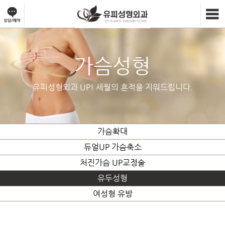
가슴성형
유피성형외과 UP! 세월의 흔적을 지워드립니다.
가슴확대
듀얼UP 가슴축소
처진가슴 UP교정술
유두성형
여성형 유방